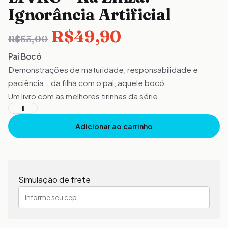
Ignorância Artificial
O
O
R$
49,90
R$
55,00
Pai Bocó
preço
preço
Demonstrações de maturidade, responsabilidade e
paciência… da filha com o pai, aquele bocó.
original
atual
Um livro com as melhores tirinhas da série.
era:
é:
LIVRO
Adicionar ao carrinho
-
R$55,00.
R$49,90.
Rã
Zinza:
Ignorância
Simulação de frete
Artificial
quantidade