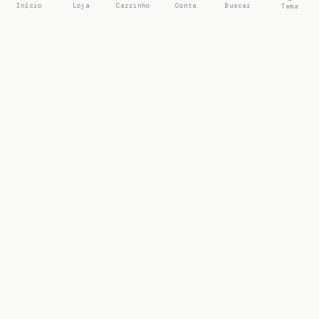
Início
Loja
Carrinho
Conta
Buscar
Tema
LOJA
Todos os produtos
E-books
LINKS
Início
Blog
AJUDA
Minha conta
Carrinho
Checkout
© 2026 . Feito com
♥
por um artista independente.