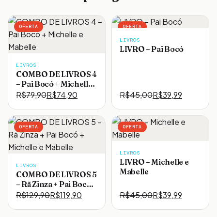
OFERTA
OFERTA
LIVROS
LIVRO – Pai Bocó
LIVROS
COMBO DE LIVROS 4
– Pai Bocó + Michelle
e Mabelle
R$
79,90
R$
74,90
R$
45,00
R$
39,99
O
O
O
O
preço
preço
preço
preço
original
atual
original
atual
OFERTA
OFERTA
era:
é:
era:
é:
R$79,90.
R$74,90.
R$45,00.
R$39,99.
LIVROS
LIVRO – Michelle e
LIVROS
Mabelle
COMBO DE LIVROS 5
– Rã Zinza + Pai Bocó +
Michelle e Mabelle
R$
129,90
R$
119,90
R$
45,00
R$
39,99
O
O
O
O
preço
preço
preço
preço