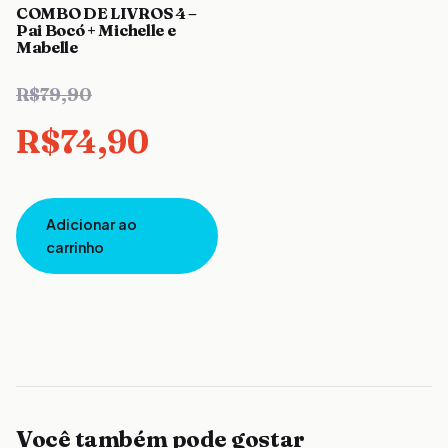
COMBO DE LIVROS 4 –
Pai Bocó + Michelle e
Mabelle
O
R$
79,90
preço
O
R$
74,90
original
preço
Adicionar ao
era:
atual
carrinho
R$79,90.
é:
R$74,90.
Você também pode gostar