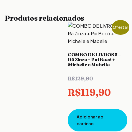
Produtos relacionados
Oferta!
COMBO DE LIVROS 5 –
Rã Zinza + Pai Bocó +
Michelle e Mabelle
O
R$
129,90
preço
O
R$
119,90
original
preç
Adicionar ao
era:
atua
carrinho