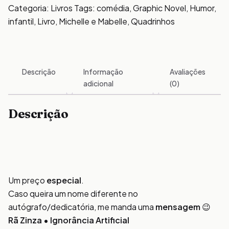
Categoria:
Livros
Tags:
comédia
,
Graphic Novel
,
Humor
,
infantil
,
Livro
,
Michelle e Mabelle
,
Quadrinhos
Descrição
Informação
Avaliações
adicional
(0)
Descrição
Um preço
especial
.
Caso queira um nome diferente no
autógrafo/dedicatória, me manda uma
mensagem
😉
Rã Zinza • Ignorância Artificial