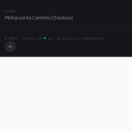
AJUDA
Minha conta
Carrinho
Checkout
© 2026 . Feito com
♥
por um artista independente.