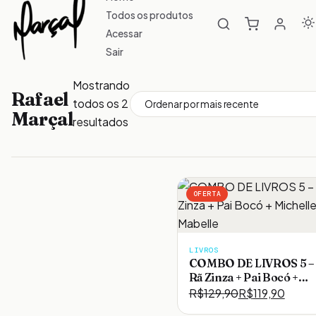
Todos os produtos
Acessar
Sair
Mostrando
Rafael
todos os 2
Marçal
Classificado
resultados
por
mais
recente
OFERTA
LIVROS
COMBO DE LIVROS 5 –
Rã Zinza + Pai Bocó +
Michelle e Mabelle
R$
129,90
R$
119,90
O
O